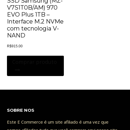
SSD Samsung (MZ-
V7S1T0B/AM) 970
EVO Plus 1TB –
Interface M.2 NVMe
com tecnologia V-
NAND
R$
915.00
Comprar produto
SOBRE NOS
Este E Commerce é um site afiliado é uma vez que