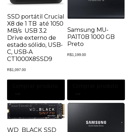
SSD portátil Crucial
X8 de 1 TB  até 1050
Samsung MU-
MB/s  USB 3.2 
PA1T0B 1000 GB
Drive externo de
Preto
estado sólido, USB-
C, USB-A 
R$
1,199.00
CT1000X8SSD9
R$
1,097.00
Comprar produto
Comprar produto
WD_BLACK SSD