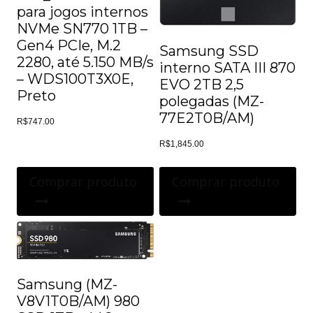
para jogos internos
NVMe SN770 1TB –
Gen4 PCIe, M.2
Samsung SSD
2280, até 5.150 MB/s
interno SATA III 870
– WDS100T3X0E,
EVO 2TB 2,5
Preto
polegadas (MZ-
77E2T0B/AM)
R$
747.00
R$
1,845.00
Comprar produto
Comprar produto
Samsung (MZ-
V8V1T0B/AM) 980