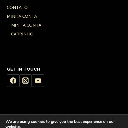
CONTATO
MINHA CONTA
MINHA CONTA
CARRINHO
GET IN TOUCH
© 2026 AQUI COLOCA SEU LOGOTIPO - Tema WordPress por
Kadence
We are using cookies to give you the best experience on our
WP
website.