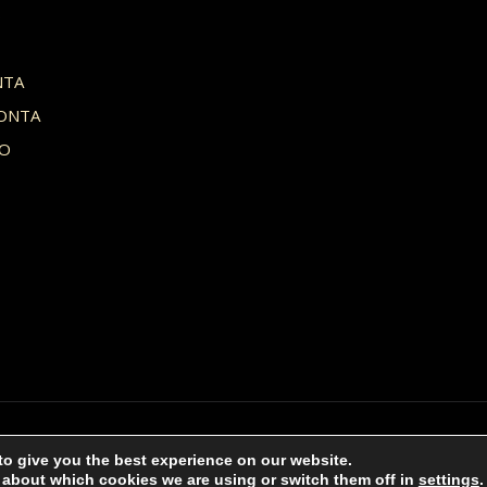
S
NTA
ONTA
HO
ress por
to give you the best experience on our website.
Kadence WP
Privacy Policy | Cookies 
 about which cookies we are using or switch them off in
settings
.