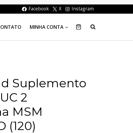
Facebook
X
Instagram
CONTATO
MINHA CONTA
eld Suplemento
 UC 2
ina MSM
 (120)