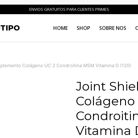
ENVIOS GRATUITOS PARA CLIENTES PRIMES
TIPO
HOME
SHOP
SOBRE NOS
Suplemento Colágeno UC 2 Condroitina MSM Vitamina D (120)
Joint Shi
Colágeno
Condroit
Vitamina D