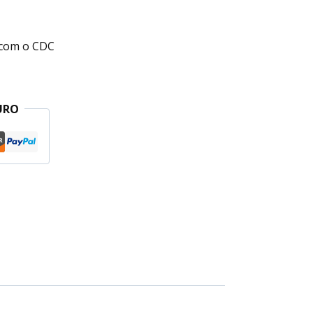
com o CDC
URO