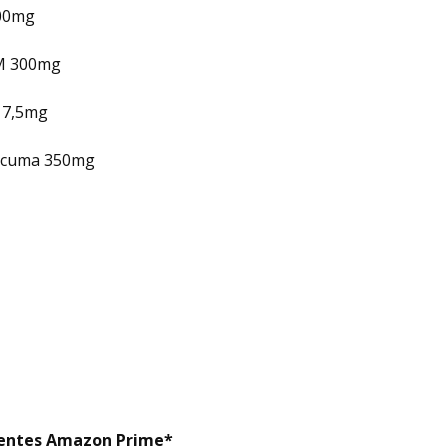
700mg
SM 300mg
 7,5mg
úrcuma 350mg
lientes Amazon Prime*