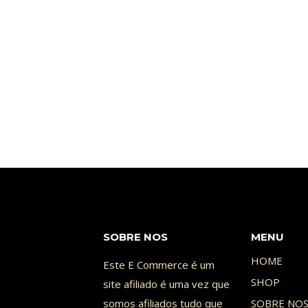
SOBRE NOS
MENU
HOME
Este E Commerce é um
SHOP
site afiliado é uma vez que
somos afiliados tudo que
SOBRE NO