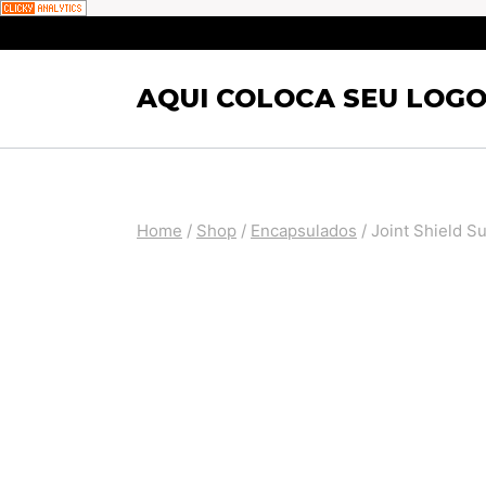
Pular
para
AQUI COLOCA SEU LOGO
o
Conteúdo
Home
/
Shop
/
Encapsulados
/
Joint Shield 