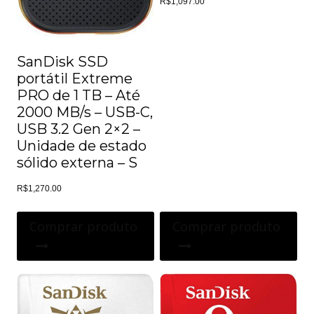
R$
1,097.00
SanDisk SSD
portátil Extreme
PRO de 1 TB – Até
2000 MB/s – USB-C,
USB 3.2 Gen 2×2 –
Unidade de estado
sólido externa – S
R$
1,270.00
Comprar produto
Comprar produto