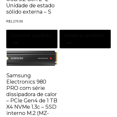
Unidade de estado
sólido externa – S
R$
1,270.00
Comprar produto
Comprar produto
Samsung
Electronics 980
PRO com série
dissipadora de calor
– PCIe Gen4 de 1 TB
X4 NVMe 1.3c – SSD
interno M.2 (MZ-