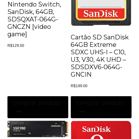
Nintendo Switch,
SanDisk, 64GB,
SDSQXAT-064G-
GNCZN [video
game]
Cartão SD SanDisk
64GB Extreme
R$
129.00
SDXC UHS-I – C10,
U3, V30, 4K UHD –
SDSDXV6-064G-
GNCIN
R$
199.00
Comprar produto
Comprar produto