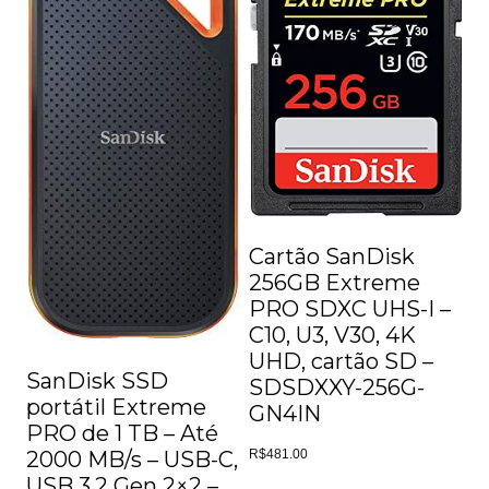
Cartão SanDisk
256GB Extreme
PRO SDXC UHS-I –
C10, U3, V30, 4K
UHD, cartão SD –
SanDisk SSD
SDSDXXY-256G-
portátil Extreme
GN4IN
PRO de 1 TB – Até
2000 MB/s – USB-C,
R$
481.00
USB 3.2 Gen 2×2 –