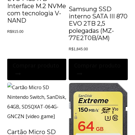
Interface M.2 NVMe
Samsung SSD
com tecnologia V-
interno SATA III 870
NAND
EVO 2TB 2,5
polegadas (MZ-
R$
915.00
77E2T0B/AM)
R$
1,845.00
Comprar produto
Comprar produto
Cartão Micro SD