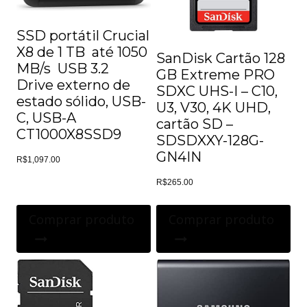
SSD portátil Crucial
X8 de 1 TB  até 1050
SanDisk Cartão 128
MB/s  USB 3.2 
GB Extreme PRO
Drive externo de
SDXC UHS-I – C10,
estado sólido, USB-
U3, V30, 4K UHD,
C, USB-A 
cartão SD –
CT1000X8SSD9
SDSDXXY-128G-
GN4IN
R$
1,097.00
R$
265.00
Comprar produto
Comprar produto