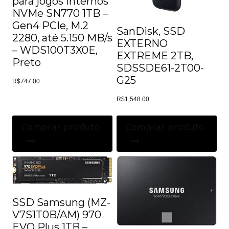
para jogos internos
NVMe SN770 1TB –
Gen4 PCIe, M.2
SanDisk, SSD
2280, até 5.150 MB/s
EXTERNO
– WDS100T3X0E,
EXTREME 2TB,
Preto
SDSSDE61-2T00-
G25
R$
747.00
R$
1,548.00
Comprar produto
Comprar produto
SSD Samsung (MZ-
V7S1T0B/AM) 970
EVO Plus 1TB –