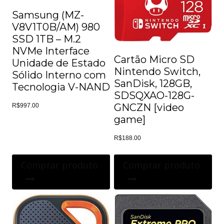
Samsung (MZ-
V8V1T0B/AM) 980
SSD 1TB – M.2
NVMe Interface
Cartão Micro SD
Unidade de Estado
Nintendo Switch,
Sólido Interno com
SanDisk, 128GB,
Tecnologia V-NAND
SDSQXAO-128G-
GNCZN [video
R$
997.00
game]
R$
188.00
Comprar produto
Comprar produto