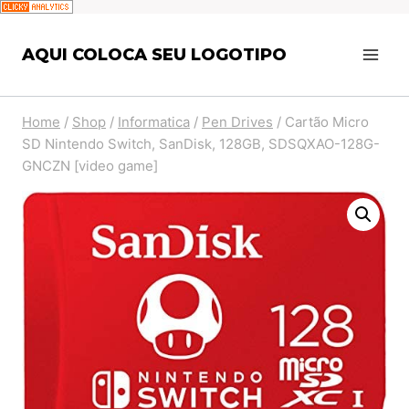
Pular
AQUI COLOCA SEU LOGOTIPO
para
o
Conteúdo
Home
/
Shop
/
Informatica
/
Pen Drives
/
Cartão Micro
SD Nintendo Switch, SanDisk, 128GB, SDSQXAO-128G-
GNCZN [video game]