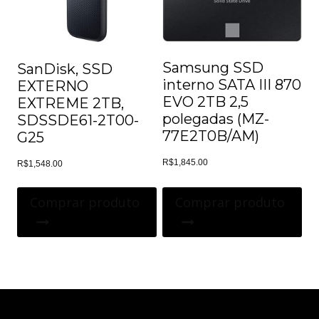
Samsung SSD
SanDisk, SSD
interno SATA III 870
EXTERNO
EVO 2TB 2,5
EXTREME 2TB,
polegadas (MZ-
SDSSDE61-2T00-
77E2T0B/AM)
G25
R$
1,845.00
R$
1,548.00
Comprar produto
Comprar produto