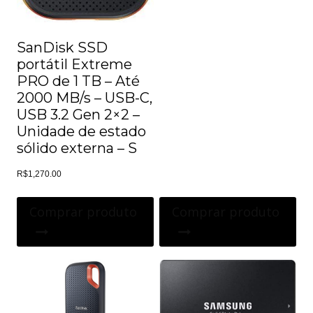
SanDisk SSD
portátil Extreme
PRO de 1 TB – Até
2000 MB/s – USB-C,
USB 3.2 Gen 2×2 –
Unidade de estado
sólido externa – S
R$
1,270.00
Comprar produto
Comprar produto