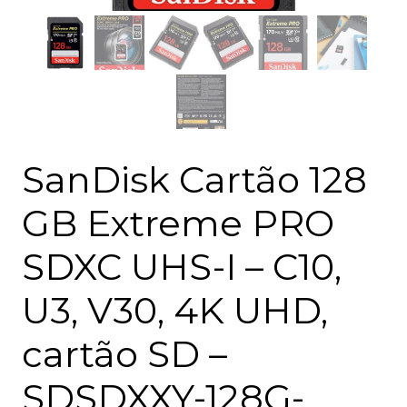
SanDisk Cartão 128
GB Extreme PRO
SDXC UHS-I – C10,
U3, V30, 4K UHD,
cartão SD –
SDSDXXY-128G-