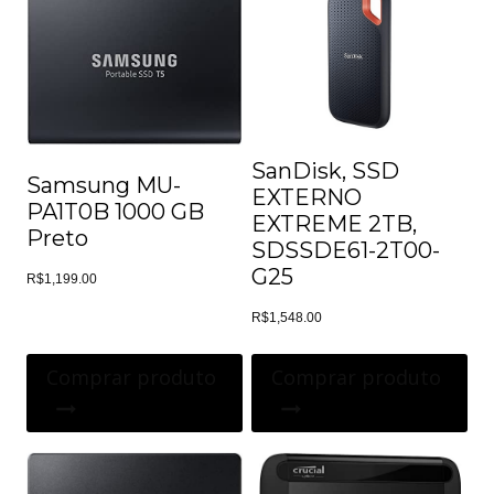
SanDisk, SSD
Samsung MU-
EXTERNO
PA1T0B 1000 GB
EXTREME 2TB,
Preto
SDSSDE61-2T00-
G25
R$
1,199.00
R$
1,548.00
Comprar produto
Comprar produto