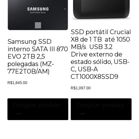
SSD portátil Crucial
X8 de 1 TB  até 1050
Samsung SSD
MB/s  USB 3.2 
interno SATA III 870
Drive externo de
EVO 2TB 2,5
estado sólido, USB-
polegadas (MZ-
C, USB-A 
77E2T0B/AM)
CT1000X8SSD9
R$
1,845.00
R$
1,097.00
Comprar produto
Comprar produto