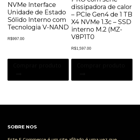
NVMe Interface
dissipadora de calor
Unidade de Estado
– PCIe Gen4 de 1 TB
Sólido Interno com
X4 NVMe 1.3c – SSD
Tecnologia V-NAND
interno M.2 (MZ-
V8P1T0
R$
997.00
R$
1,597.00
Comprar produto
Comprar produto
SOBRE NOS
Este E Commerce é um site afiliado é uma vez que