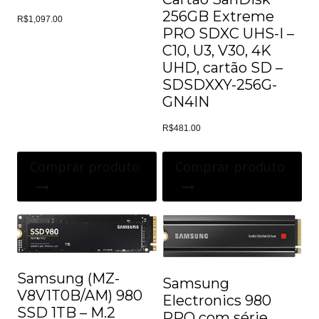
256GB Extreme
R$
1,097.00
PRO SDXC UHS-I –
C10, U3, V30, 4K
UHD, cartão SD –
SDSDXXY-256G-
GN4IN
R$
481.00
Comprar produto
Comprar produto
Samsung (MZ-
Samsung
V8V1T0B/AM) 980
Electronics 980
SSD 1TB – M.2
PRO com série