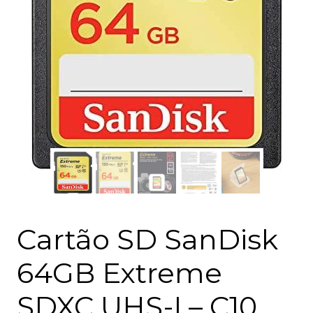
Cartão SD SanDisk
64GB Extreme
SDXC UHS-I – C10,